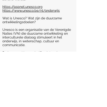
https://aspnet.unesco.org
https://www.unesco.be/nl/onderwijs
Wat is Unesco? Wat zijn de duurzame
ontwikkelingsdoelen?
Unesco is een organisatie van de Verenigde
Naties (VN) die duurzame ontwikkeling en
interculturele dialoog stimuleert in het
onderwijs, in wetenschap, cultuur en
communicatie.
De kern van Unesco is: “Omdat oorlogen
beginnen in de hoofden van mensen, moeten
we in de hoofden van mensen vrede
opbouwen”. Dat doel wordt sinds 2015
opgedeeld in de 17 Duurzame
Ontwikkelingsdoelen. Zij vormen een
mondiale agenda, die tegen 2030 de
leefwereld van zoveel mogelijk mensen moet
verbeteren.
https://www.unric.org/nl/sdg-in-nederlands
Onze Projecten
2018-2019
Saved By The Bell